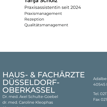
Tanja Scholz
Praxisassistentin seit 2024
Praxismanagement
Rezeption
Qualitätsmanagement
HAUS- & FACHÄRZTE
Adalber
DÜSSELDORF-
40545 
OBERKASSEL​
Tel.
021
Dr. med. Axel Schulte-Goebel
Fax 021
dr. med. Caroline Kleophas